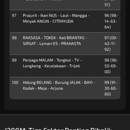
51)
97
Prajurit - Ikan NUS - Laut - Mangga -
96 (98-
Minyak ANGIN - CITRAYUDA
14-63-
64)
98
RAKSASA - TOKEK - Kali BRANTAS -
97 (00-
SIRSAT - Lemari ES - PRAHASTA
42-11-
92)
99
Penjaga MALAM - Tongkol - TV -
98 (96-
Lengkeng - Kecelakaan - Trijati
50-69-
00)
100
Hidung BELANG - Burung JALAK - BAYI -
99 (91-
Kodak - Meja - Arjuna
30-60-
80)