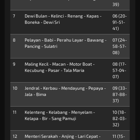
39)
7
Dewi Bulan - Kelinci - Renang - Kapas -
06 (20-
Boneka - Dewi Sri
91-51-
41)
8
Pelayan - Babi - Perahu Layar - Bawang -
07 (24-
Pancing - Sulatri
58-57-
08)
9
Maling Kecil - Macan - Motor Boat -
08 (17-
Kecubung - Pasar - Tala Maria
57-04-
07)
10
Jendral - Kerbau - Mendayung - Pepaya -
09 (33-
Jala - Bima
87-88-
37)
11
Kelenteng - Kelabang - Menyelam -
10 (18-
Kelapa - Bir - Sang Pamuji
82-03-
32)
12
Menteri Serakah - Anjing - Lari Cepat -
11 (15-