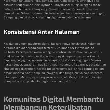
Keseimbangan antara teks, gambar, dan ruang kosong. Seringnya bisa
hasilkan pengalaman lebih nyaman. Banyak
user
mungkin nggak sadar
detail tersebut secara langsung. Namun, mereka bisa rasakan sendiri
dampaknya. Sebuah halaman tertata dengan baik biasanya kerasa ringan.
Gampang banget dibaca. Nyaman digunakan dalam waktu lama.
Konsistensi Antar Halaman
Kesalahan umum platform digital itu kurangnya konsistensi. Halaman
pertama dibuat dengan gaya tertentu. Halaman berikutnya malah
berbeda. Penempatan menu sering berubah-ubah. Tombol punya bentuk
tidak sama. Perubahan kecil apapun mungkin sepele. Justru dari sudut
pandang pengguna,
inconsistency
dapat ciptakan kebingungan. Mereka
harus terus adaptasi diri tiap kali pindah halaman. Akibatnya, pengalaman
kita jadi nggak nyaman. Karena itu, konsistensi jadi prinsip penting dalam
desain modern. Saat tampilan, navigasi, dan fungsi punya pola seragam.
Kita dapat paham sistem dengan secara cepat. Mereka tak perlu belajar
ulang setiap kali pindah ke bagian lain dari platform.
Komunitas Digital Membantu
Membangun Keterlibatan