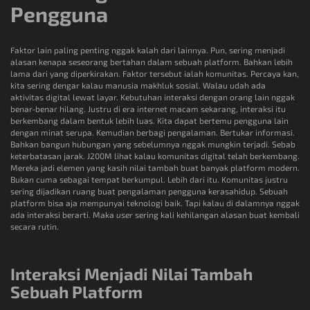
Pengguna
Faktor lain paling penting nggak kalah dari lainnya. Pun, sering menjadi
alasan kenapa seseorang bertahan dalam sebuah platform. Bahkan lebih
lama dari yang diperkirakan. Faktor tersebut ialah komunitas. Percaya kan,
kita sering dengar kalau manusia makhluk sosial. Walau udah ada
aktivitas digital lewat layar. Kebutuhan interaksi dengan orang lain nggak
benar-benar hilang. Justru di era internet macam sekarang, interaksi itu
berkembang dalam bentuk lebih luas. Kita dapat bertemu pengguna lain
dengan minat serupa. Kemudian berbagi pengalaman. Bertukar informasi.
Bahkan bangun hubungan yang sebelumnya nggak mungkin terjadi. Sebab
keterbatasan jarak. J200M lihat kalau komunitas digital telah berkembang.
Mereka jadi elemen yang kasih nilai tambah buat banyak platform modern.
Bukan cuma sebagai tempat berkumpul. Lebih dari itu. Komunitas justru
sering dijadikan ruang buat pengalaman pengguna kerasahidup. Sebuah
platform bisa aja mempunyai teknologi baik. Tapi kalau di dalamnya nggak
ada interaksi berarti. Maka
user
sering kali kehilangan alasan buat kembali
secara rutin.
Interaksi Menjadi Nilai Tambah
Sebuah Platform