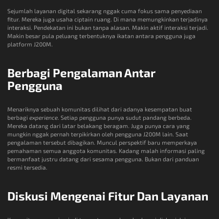
Sejumlah layanan digital sekarang nggak cuma fokus sama penyediaan
fitur. Mereka juga usaha ciptain ruang. Di mana memungkinkan terjadinya
interaksi. Pendekatan ini bukan tanpa alasan. Makin aktif interaksi terjadi.
Makin besar pula peluang terbentuknya ikatan antara pengguna juga
platform J200M.
Berbagi Pengalaman Antar
Pengguna
Menariknya sebuah komunitas dilihat dari adanya kesempatan buat
berbagi
experience
. Setiap pengguna punya sudut pandang berbeda.
Mereka datang dari latar belakang beragam. Juga punya cara yang
mungkin nggak pernah terpikirkan oleh pengguna J200M lain. Saat
pengalaman tersebut dibagikan. Muncul perspektif baru memperkaya
pemahaman semua anggota komunitas. Kadang malah informasi paling
bermanfaat justru datang dari sesama pengguna. Bukan dari panduan
resmi tersedia.
Diskusi Mengenai Fitur Dan Layanan