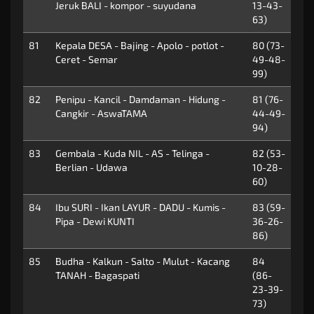
Jeruk BALI - kompor - suyudana
13-43-
63)
81
Kepala DESA - Bajing - Apolo - potlot -
80 (73-
Ceret - Semar
49-48-
99)
82
Penipu - Kancil - Damdaman - Hidung -
81 (76-
Cangkir - AswaTAMA
44-49-
94)
83
Gembala - Kuda NIL - AS - Telinga -
82 (53-
Berlian - Udawa
10-28-
60)
84
Ibu SURI - Ikan LAYUR - DADU - Kumis -
83 (59-
Pipa - Dewi KUNTI
36-26-
86)
85
Budha - Kalkun - Salto - Mulut - Kacang
84
TANAH - Bagaspati
(86-
23-39-
73)