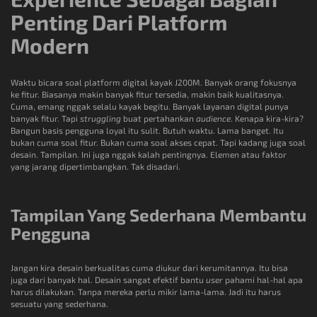
Penting Dari Platform
Modern
Waktu bicara soal platform digital kayak J200M. Banyak orang fokusnya
ke fitur. Biasanya makin banyak fitur tersedia, makin baik kualitasnya.
Cuma, emang nggak selalu kayak begitu. Banyak layanan digital punya
banyak fitur. Tapi
struggling
buat pertahankan
audience
. Kenapa kira-kira?
Bangun basis pengguna loyal itu sulit. Butuh waktu. Lama banget. Itu
bukan cuma soal fitur. Bukan cuma soal akses cepat. Tapi kadang juga soal
desain. Tampilan. Ini juga nggak kalah pentingnya. Elemen atau faktor
yang jarang dipertimbangkan. Tak disadari.
Tampilan Yang Sederhana Membantu
Pengguna
Jangan kira desain berkualitas cuma diukur dari kerumitannya. Itu bisa
juga dari banyak hal. Desain sangat efektif bantu
user
pahami hal-hal apa
harus dilakukan. Tanpa mereka perlu mikir lama-lama. Jadi itu harus
sesuatu yang sederhana.