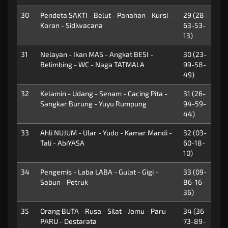
30
Pendeta SAKTI - Belut - Panahan - Kursi -
29 (28-
Koran - Sidiwacana
63-53-
13)
31
Nelayan - Ikan MAS - Angkat BESI -
30 (23-
Belimbing - WC - Naga TATMALA
99-58-
49)
32
Kelamin - Udang - Senam - Cacing Pita -
31 (26-
Sangkar Burung - Yuyu Rumpung
94-59-
44)
33
Ahli NUJUM - Ular - Yudo - Kamar Mandi -
32 (03-
Tali - AbiYASA
60-18-
10)
34
Pengemis - Laba LABA - Gulat - Gigi -
33 (09-
Sabun - Petruk
86-16-
36)
35
Orang BUTA - Rusa - Silat - Jamu - Paru
34 (36-
PARU - Destarata
73-89-