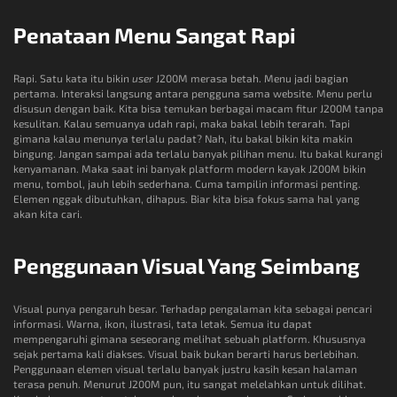
Penataan Menu Sangat Rapi
Rapi. Satu kata itu bikin
user
J200M merasa betah. Menu jadi bagian
pertama. Interaksi langsung antara pengguna sama website. Menu perlu
disusun dengan baik. Kita bisa temukan berbagai macam fitur J200M tanpa
kesulitan. Kalau semuanya udah rapi, maka bakal lebih terarah. Tapi
gimana kalau menunya terlalu padat? Nah, itu bakal bikin kita makin
bingung. Jangan sampai ada terlalu banyak pilihan menu. Itu bakal kurangi
kenyamanan. Maka saat ini banyak platform modern kayak J200M bikin
menu, tombol, jauh lebih sederhana. Cuma tampilin informasi penting.
Elemen nggak dibutuhkan, dihapus. Biar kita bisa fokus sama hal yang
akan kita cari.
Penggunaan Visual Yang Seimbang
Visual punya pengaruh besar. Terhadap pengalaman kita sebagai pencari
informasi. Warna, ikon, ilustrasi, tata letak. Semua itu dapat
mempengaruhi gimana seseorang melihat sebuah platform. Khususnya
sejak pertama kali diakses. Visual baik bukan berarti harus berlebihan.
Penggunaan elemen visual terlalu banyak justru kasih kesan halaman
terasa penuh. Menurut J200M pun, itu sangat melelahkan untuk dilihat.