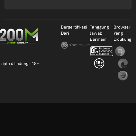
Bersertifikasi
Tanggung
Browser
Dari
Jawab
Yang
Bermain
Didukung
ipta dilindungi | 18+