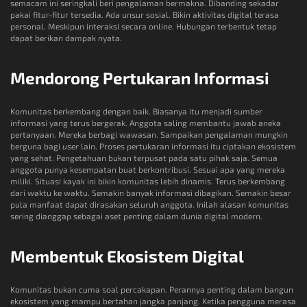
semacam ini seringkali beri pengalaman bermakna. Dibanding sekadar
pakai fitur-fitur tersedia. Ada unsur sosial. Bikin aktivitas digital terasa
personal. Meskipun interaksi secara online. Hubungan terbentuk tetap
dapat berikan dampak nyata.
Mendorong Pertukaran Informasi
Komunitas berkembang dengan baik. Biasanya itu menjadi sumber
informasi yang terus bergerak. Anggota saling membantu jawab aneka
pertanyaan. Mereka berbagi wawasan. Sampaikan pengalaman mungkin
berguna bagi
user
lain. Proses pertukaran informasi itu ciptakan ekosistem
yang sehat. Pengetahuan bukan terpusat pada satu pihak saja. Semua
anggota punya kesempatan buat berkontribusi. Sesuai apa yang mereka
miliki. Situasi kayak ini bikin komunitas lebih dinamis. Terus berkembang
dari waktu ke waktu. Semakin banyak informasi dibagikan. Semakin besar
pula manfaat dapat dirasakan seluruh anggota. Inilah alasan komunitas
sering dianggap sebagai aset penting dalam dunia digital modern.
Membentuk Ekosistem Digital
Komunitas bukan cuma soal percakapan. Perannya penting dalam bangun
ekosistem yang mampu bertahan jangka panjang. Ketika pengguna merasa