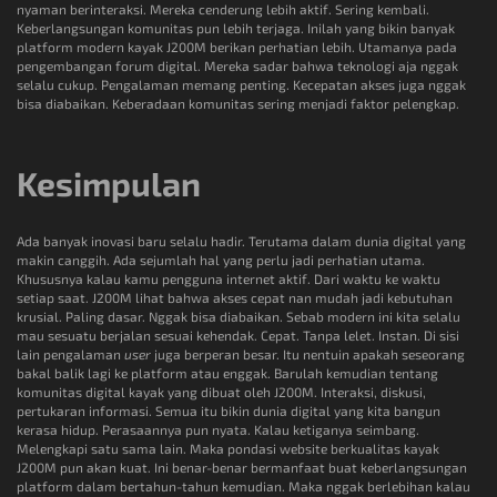
nyaman berinteraksi. Mereka cenderung lebih aktif. Sering kembali.
Keberlangsungan komunitas pun lebih terjaga. Inilah yang bikin banyak
platform modern kayak J200M berikan perhatian lebih. Utamanya pada
pengembangan forum digital. Mereka sadar bahwa teknologi aja nggak
selalu cukup. Pengalaman memang penting. Kecepatan akses juga nggak
bisa diabaikan. Keberadaan komunitas sering menjadi faktor pelengkap.
Kesimpulan
Ada banyak inovasi baru selalu hadir. Terutama dalam dunia digital yang
makin canggih. Ada sejumlah hal yang perlu jadi perhatian utama.
Khususnya kalau kamu pengguna internet aktif. Dari waktu ke waktu
setiap saat. J200M lihat bahwa akses cepat nan mudah jadi kebutuhan
krusial. Paling dasar. Nggak bisa diabaikan. Sebab modern ini kita selalu
mau sesuatu berjalan sesuai kehendak. Cepat. Tanpa lelet. Instan. Di sisi
lain pengalaman
user
juga berperan besar. Itu nentuin apakah seseorang
bakal balik lagi ke platform atau enggak. Barulah kemudian tentang
komunitas digital kayak yang dibuat oleh J200M. Interaksi, diskusi,
pertukaran informasi. Semua itu bikin dunia digital yang kita bangun
kerasa hidup. Perasaannya pun nyata. Kalau ketiganya seimbang.
Melengkapi satu sama lain. Maka pondasi website berkualitas kayak
J200M pun akan kuat. Ini benar-benar bermanfaat buat keberlangsungan
platform dalam bertahun-tahun kemudian. Maka nggak berlebihan kalau