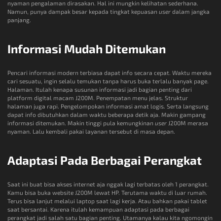
nyaman pengalaman dirasakan. Hal ini mungkin kelihatan sederhana.
Namun, punya dampak besar kepada tingkat kepuasan
user
dalam jangka
panjang.
Informasi Mudah Ditemukan
Pencari informasi modern terbiasa dapat info secara cepat. Waktu mereka
cari sesuatu, ingin selalu temukan tanpa harus buka terlalu banyak page.
Halaman. Itulah kenapa susunan informasi jadi bagian penting dari
platform digital macam J200M. Penempatan menu jelas. Struktur
halaman juga rapi. Pengelompokan informasi amat logis. Serta langsung
dapat info dibutuhkan dalam waktu beberapa detik aja. Makin gampang
informasi ditemukan. Makin tinggi pula kemungkinan
user
J200M merasa
nyaman. Lalu kembali pakai layanan tersebut di masa depan.
Adaptasi Pada Berbagai Perangkat
Saat ini buat bisa akses internet aja nggak lagi terbatas oleh 1 perangkat.
Kamu bisa buka website J200M lewat HP. Terutama waktu di luar rumah.
Terus bisa lanjut melalui laptop saat lagi kerja. Atau bahkan pakai tablet
saat bersantai. Karena itulah kemampuan adaptasi pada berbagai
perangkat jadi salah satu bagian penting. Utamanya kalau kita ngomongin