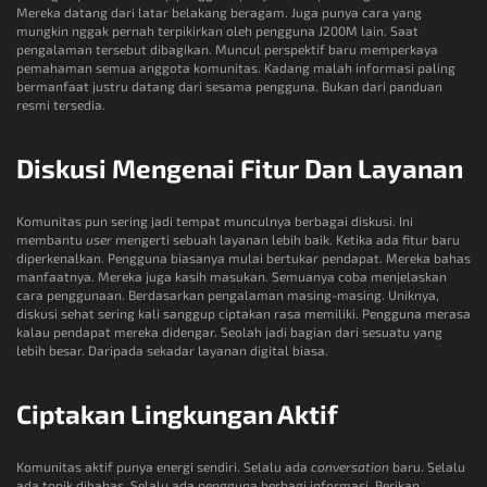
Mereka datang dari latar belakang beragam. Juga punya cara yang
mungkin nggak pernah terpikirkan oleh pengguna J200M lain. Saat
pengalaman tersebut dibagikan. Muncul perspektif baru memperkaya
pemahaman semua anggota komunitas. Kadang malah informasi paling
bermanfaat justru datang dari sesama pengguna. Bukan dari panduan
resmi tersedia.
Diskusi Mengenai Fitur Dan Layanan
Komunitas pun sering jadi tempat munculnya berbagai diskusi. Ini
membantu
user
mengerti sebuah layanan lebih baik. Ketika ada fitur baru
diperkenalkan. Pengguna biasanya mulai bertukar pendapat. Mereka bahas
manfaatnya. Mereka juga kasih masukan. Semuanya coba menjelaskan
cara penggunaan. Berdasarkan pengalaman masing-masing. Uniknya,
diskusi sehat sering kali sanggup ciptakan rasa memiliki. Pengguna merasa
kalau pendapat mereka didengar. Seolah jadi bagian dari sesuatu yang
lebih besar. Daripada sekadar layanan digital biasa.
Ciptakan Lingkungan Aktif
Komunitas aktif punya energi sendiri. Selalu ada
conversation
baru. Selalu
ada topik dibahas. Selalu ada pengguna berbagi informasi. Berikan