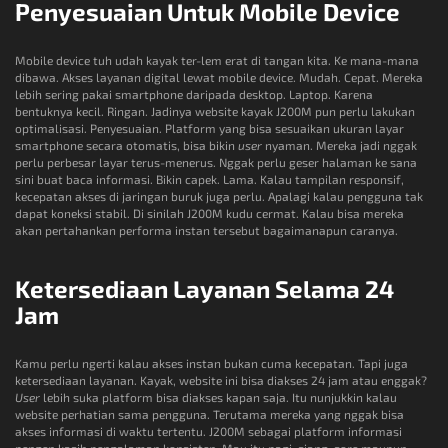
Penyesuaian Untuk Mobile Device
Mobile device tuh udah kayak ter-lem erat di tangan kita. Ke mana-mana
dibawa. Akses layanan digital lewat mobile device. Mudah. Cepat. Mereka
lebih sering pakai smartphone daripada desktop. Laptop. Karena
bentuknya kecil. Ringan. Jadinya website kayak J200M pun perlu lakukan
optimalisasi. Penyesuaian. Platform yang bisa sesuaikan ukuran layar
smartphone secara otomatis, bisa bikin
user
nyaman. Mereka jadi nggak
perlu perbesar layar terus-menerus. Nggak perlu geser halaman ke sana
sini buat baca informasi. Bikin capek. Lama. Kalau tampilan responsif,
kecepatan akses di jaringan buruk juga perlu. Apalagi kalau pengguna tak
dapat koneksi stabil. Di sinilah J200M kudu cermat. Kalau bisa mereka
akan pertahankan performa instan tersebut bagaimanapun caranya.
Ketersediaan Layanan Selama 24
Jam
Kamu perlu ngerti kalau akses instan bukan cuma kecepatan. Tapi juga
ketersediaan layanan. Kayak, website ini bisa diakses 24 jam atau enggak?
User
lebih suka platform bisa diakses kapan saja. Itu nunjukkin kalau
website perhatian sama pengguna. Terutama mereka yang nggak bisa
akses informasi di waktu tertentu. J200M sebagai platform informasi