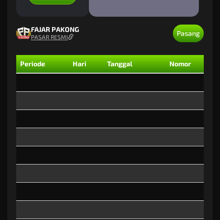
FAJAR PAKONG
Pasang
PASAR RESMI
Periode
Hari
Tanggal
Nomor