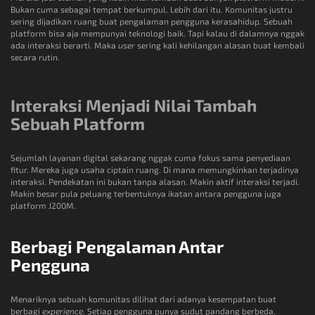
Bukan cuma sebagai tempat berkumpul. Lebih dari itu. Komunitas justru
sering dijadikan ruang buat pengalaman pengguna kerasahidup. Sebuah
platform bisa aja mempunyai teknologi baik. Tapi kalau di dalamnya nggak
ada interaksi berarti. Maka
user
sering kali kehilangan alasan buat kembali
secara rutin.
Interaksi Menjadi Nilai Tambah
Sebuah Platform
Sejumlah layanan digital sekarang nggak cuma fokus sama penyediaan
fitur. Mereka juga usaha ciptain ruang. Di mana memungkinkan terjadinya
interaksi. Pendekatan ini bukan tanpa alasan. Makin aktif interaksi terjadi.
Makin besar pula peluang terbentuknya ikatan antara pengguna juga
platform J200M.
Berbagi Pengalaman Antar
Pengguna
Menariknya sebuah komunitas dilihat dari adanya kesempatan buat
berbagi
experience
. Setiap pengguna punya sudut pandang berbeda.