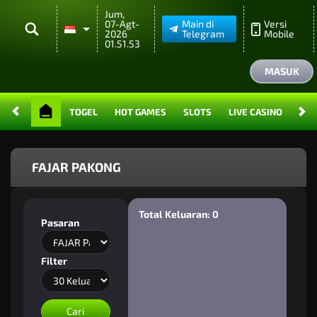
Jum,
07-Agt-
Main di
Versi
2026
Telegram
Mobile
01.51.53
MASUK
TOGEL
HOT GAMES
SLOTS
LIVE CASINO
RAC
FAJAR PAKONG
Total Keluaran: 0
Pasaran
Filter
Cari