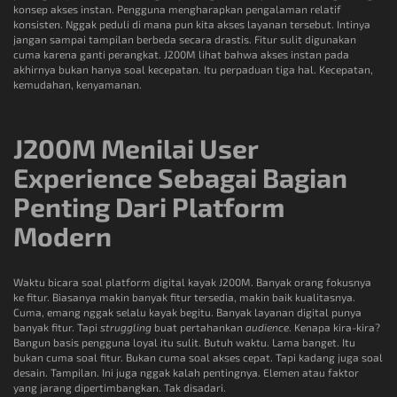
konsep akses instan. Pengguna mengharapkan pengalaman relatif
konsisten. Nggak peduli di mana pun kita akses layanan tersebut. Intinya
jangan sampai tampilan berbeda secara drastis. Fitur sulit digunakan
cuma karena ganti perangkat. J200M lihat bahwa akses instan pada
akhirnya bukan hanya soal kecepatan. Itu perpaduan tiga hal. Kecepatan,
kemudahan, kenyamanan.
J200M Menilai User
Experience Sebagai Bagian
Penting Dari Platform
Modern
Waktu bicara soal platform digital kayak J200M. Banyak orang fokusnya
ke fitur. Biasanya makin banyak fitur tersedia, makin baik kualitasnya.
Cuma, emang nggak selalu kayak begitu. Banyak layanan digital punya
banyak fitur. Tapi
struggling
buat pertahankan
audience
. Kenapa kira-kira?
Bangun basis pengguna loyal itu sulit. Butuh waktu. Lama banget. Itu
bukan cuma soal fitur. Bukan cuma soal akses cepat. Tapi kadang juga soal
desain. Tampilan. Ini juga nggak kalah pentingnya. Elemen atau faktor
yang jarang dipertimbangkan. Tak disadari.