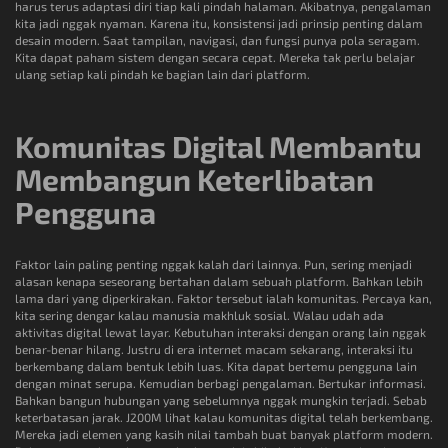
harus terus adaptasi diri tiap kali pindah halaman. Akibatnya, pengalaman
kita jadi nggak nyaman. Karena itu, konsistensi jadi prinsip penting dalam
desain modern. Saat tampilan, navigasi, dan fungsi punya pola seragam.
Kita dapat paham sistem dengan secara cepat. Mereka tak perlu belajar
ulang setiap kali pindah ke bagian lain dari platform.
Komunitas Digital Membantu
Membangun Keterlibatan
Pengguna
Faktor lain paling penting nggak kalah dari lainnya. Pun, sering menjadi
alasan kenapa seseorang bertahan dalam sebuah platform. Bahkan lebih
lama dari yang diperkirakan. Faktor tersebut ialah komunitas. Percaya kan,
kita sering dengar kalau manusia makhluk sosial. Walau udah ada
aktivitas digital lewat layar. Kebutuhan interaksi dengan orang lain nggak
benar-benar hilang. Justru di era internet macam sekarang, interaksi itu
berkembang dalam bentuk lebih luas. Kita dapat bertemu pengguna lain
dengan minat serupa. Kemudian berbagi pengalaman. Bertukar informasi.
Bahkan bangun hubungan yang sebelumnya nggak mungkin terjadi. Sebab
keterbatasan jarak. J200M lihat kalau komunitas digital telah berkembang.
Mereka jadi elemen yang kasih nilai tambah buat banyak platform modern.