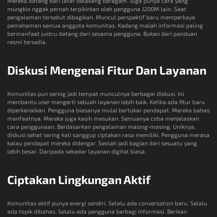
Mereka datang dari latar belakang beragam. Juga punya cara yang
mungkin nggak pernah terpikirkan oleh pengguna J200M lain. Saat
pengalaman tersebut dibagikan. Muncul perspektif baru memperkaya
pemahaman semua anggota komunitas. Kadang malah informasi paling
bermanfaat justru datang dari sesama pengguna. Bukan dari panduan
resmi tersedia.
Diskusi Mengenai Fitur Dan Layanan
Komunitas pun sering jadi tempat munculnya berbagai diskusi. Ini
membantu
user
mengerti sebuah layanan lebih baik. Ketika ada fitur baru
diperkenalkan. Pengguna biasanya mulai bertukar pendapat. Mereka bahas
manfaatnya. Mereka juga kasih masukan. Semuanya coba menjelaskan
cara penggunaan. Berdasarkan pengalaman masing-masing. Uniknya,
diskusi sehat sering kali sanggup ciptakan rasa memiliki. Pengguna merasa
kalau pendapat mereka didengar. Seolah jadi bagian dari sesuatu yang
lebih besar. Daripada sekadar layanan digital biasa.
Ciptakan Lingkungan Aktif
Komunitas aktif punya energi sendiri. Selalu ada
conversation
baru. Selalu
ada topik dibahas. Selalu ada pengguna berbagi informasi. Berikan