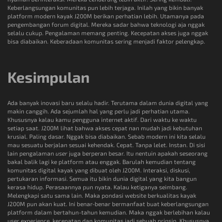
Keberlangsungan komunitas pun lebih terjaga. Inilah yang bikin banyak
platform modern kayak J200M berikan perhatian lebih. Utamanya pada
pengembangan forum digital. Mereka sadar bahwa teknologi aja nggak
selalu cukup. Pengalaman memang penting. Kecepatan akses juga nggak
bisa diabaikan. Keberadaan komunitas sering menjadi faktor pelengkap.
Kesimpulan
Ada banyak inovasi baru selalu hadir. Terutama dalam dunia digital yang
makin canggih. Ada sejumlah hal yang perlu jadi perhatian utama.
Khususnya kalau kamu pengguna internet aktif. Dari waktu ke waktu
setiap saat. J200M lihat bahwa akses cepat nan mudah jadi kebutuhan
krusial. Paling dasar. Nggak bisa diabaikan. Sebab modern ini kita selalu
mau sesuatu berjalan sesuai kehendak. Cepat. Tanpa lelet. Instan. Di sisi
lain pengalaman
user
juga berperan besar. Itu nentuin apakah seseorang
bakal balik lagi ke platform atau enggak. Barulah kemudian tentang
komunitas digital kayak yang dibuat oleh J200M. Interaksi, diskusi,
pertukaran informasi. Semua itu bikin dunia digital yang kita bangun
kerasa hidup. Perasaannya pun nyata. Kalau ketiganya seimbang.
Melengkapi satu sama lain. Maka pondasi website berkualitas kayak
J200M pun akan kuat. Ini benar-benar bermanfaat buat keberlangsungan
platform dalam bertahun-tahun kemudian. Maka nggak berlebihan kalau
user experience, kecepatan dan komunitas jadi sebuah prinsip. Khususnya