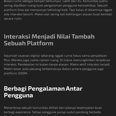
Bukan cuma sebagai tempat berkumpul. Lebih dari itu. Komunitas justru
sering dijadikan ruang buat pengalaman pengguna kerasahidup. Sebuah
platform bisa aja mempunyai teknologi baik. Tapi kalau di dalamnya nggak
ada interaksi berarti. Maka
user
sering kali kehilangan alasan buat kembali
secara rutin.
Interaksi Menjadi Nilai Tambah
Sebuah Platform
Sejumlah layanan digital sekarang nggak cuma fokus sama penyediaan
fitur. Mereka juga usaha ciptain ruang. Di mana memungkinkan terjadinya
interaksi. Pendekatan ini bukan tanpa alasan. Makin aktif interaksi terjadi.
Makin besar pula peluang terbentuknya ikatan antara pengguna juga
platform J200M.
Berbagi Pengalaman Antar
Pengguna
Menariknya sebuah komunitas dilihat dari adanya kesempatan buat
berbagi
experience
. Setiap pengguna punya sudut pandang berbeda.