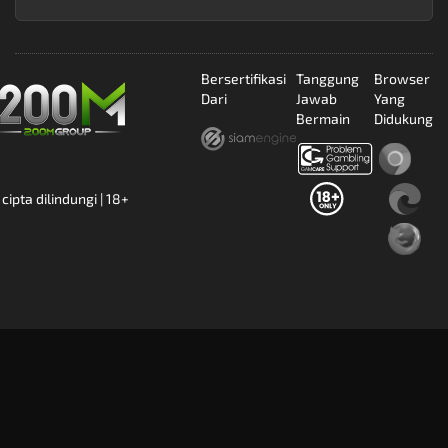
Bersertifikasi
Tanggung
Browser
Dari
Jawab
Yang
Bermain
Didukung
ipta dilindungi | 18+